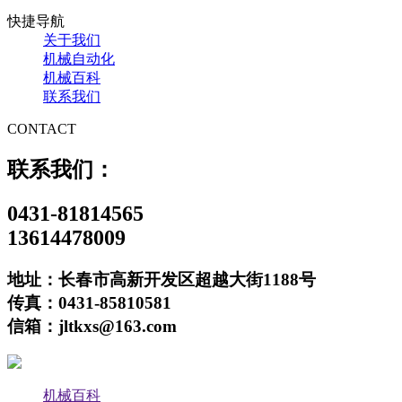
快捷导航
关于我们
机械自动化
机械百科
联系我们
CONTACT
联系我们：
0431-81814565
13614478009
地址：长春市高新开发区超越大街1188号
传真：0431-85810581
信箱：jltkxs@163.com
机械百科