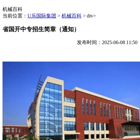
机械百科
当前位置：
U乐国际集团
>
机械百科
> div>
省国开中专招生简章（通知）
发布时间：2025-06-08 11:50